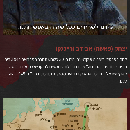
יצחק (פאשה) אבידב (רייכמן)
לחם כפרטיזן ביערות אוקראינה, היה בן 30 כשהשתחרר בפברואר 1944. היה
בין יוזמי תנועת "הבריחה" מרובנה ללובלין ומשם לבוקרשט במטרה להגיע
לארץ ישראל. יחד עם אבא קובנר היה ממקימי תנועת "נקם" ב-1945 והיה
סגנו.