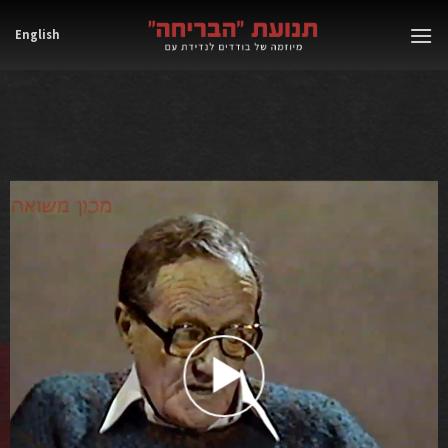
Ski
English
t
conten