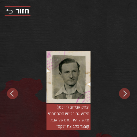
יצחק אבידוב (רייכמן)
הידוע גם בכינויו המחתרתי
פאשה, היה סגנו של אבא
ק
קובנר בקבוצת "נקם"
ק