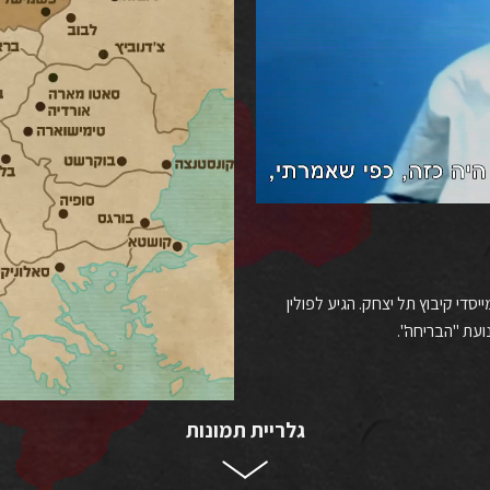
ודז', עלה לארץ ישראל ב-1937 והיה ממייסדי קיבוץ תל יצחק. הגיע לפולין
גלריית תמונות