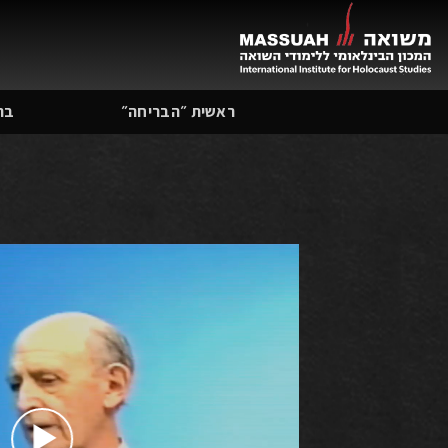
Ski
t
conten
ראשית ״הבריחה״
בת