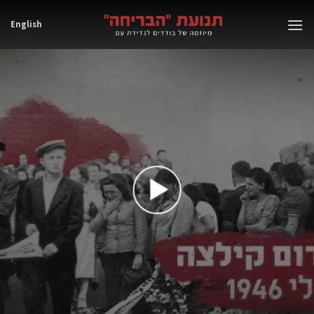
Ski
English
t
conten