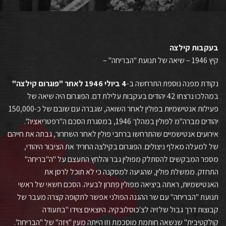
בעקבות קילצה
קיץ 1946 – שיאה של תנועת "הבריחה" –
נקודת מפנה נוספת התרחשה ב-
4
ביולי
1946
לאחר
"
פוגרום
קילצה
"
במהלכו נרצחו 42 יהודים בעקבות עלילת דם. הפוגרום היה שיאה של
פעילות אנטישמיות בפולין לאחר השואה, שגברה עם שובם של כ-150,000
יהודים מברה"מ לפולין במהלך 1946, במסגרת הסכם ה"רפטריאציה".
אירועים אנטישמיים שהתרחשו ברחבי פולין לאחר השחרור, גבתה את חייהם
של למעלה מאלף ניצולים. הפוגרום בקילצה החריד את הציבור היהודי,
מספר המבקשים להסתלק מפולין גבר והלחץ התעצם על "ה"בריחה"
התחזק. ממשלת פולין, שהגיעה למסקנה כי לא תוכל לרסן את
האנטישמיות, ראתה ביציאה מפולין פתרון לבעיה. הסכם חשאי של ראשי
תנועת "הבריחה" עם שר ההגנה הפולני אפשר לתקופה קצרה מעבר של
קבוצות דרך גבול שלזיה לצ'כוסלובקיה. היוצאים צוידו "בתעודה
קולקטיבית" שנשאה חותמת מוסכמת וזו הייתה מעין "ויזה" של "הבריחה".