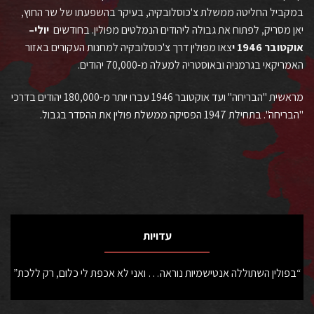
במקביל החליטה ממשלת צ'כוסלובקיה, בעיקר בהשפעתו של שר החוץ,
יאן מסריק, לפתוח את גבולה ליהודים הנמלטים מפולין. בחודשים
יולי
–
אוקטובר
1946
י
צאו מפולין דרך צ'כוסלובקיה למחנות העקורים באזור
האמריקאי בגרמניה ובאוסטריה
למעלה מ-70,000 יהודים.
מראשית "הבריחה" ועד אוקטובר 1946 עברו יותר מ-180,000 יהודים בדרכי
"הבריחה". בתחילת 1947 הפסיקה ממשלת פולין את ההסדר בגבול.
עדויות
“בפולין השתוללה אנטישמיות נוראה… ואני לא אכפת לי כלום, רק ללכת”