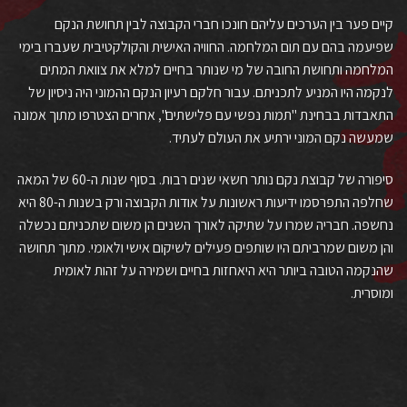
קיים פער בין הערכים עליהם חונכו חברי הקבוצה לבין תחושת הנקם
שפיעמה בהם עם תום המלחמה. החוויה האישית והקולקטיבית שעברו בימי
המלחמה ותחושת החובה של מי שנותר בחיים למלא את צוואת המתים
לנקמה היו המניע לתכניתם. עבור חלקם רעיון הנקם ההמוני היה ניסיון של
התאבדות בבחינת "תמות נפשי עם פלישתים", אחרים הצטרפו מתוך אמונה
שמעשה נקם המוני ירתיע את העולם לעתיד.
סיפורה של קבוצת נקם נותר חשאי שנים רבות. בסוף שנות ה-60 של המאה
שחלפה התפרסמו ידיעות ראשונות על אודות הקבוצה ורק בשנות ה-80 היא
נחשפה. חבריה שמרו על שתיקה לאורך השנים הן משום שתכניתם נכשלה
והן משום שמרביתם היו שותפים פעילים לשיקום אישי ולאומי. מתוך תחושה
שהנקמה הטובה ביותר היא היאחזות בחיים ושמירה על זהות לאומית
ומוסרית.