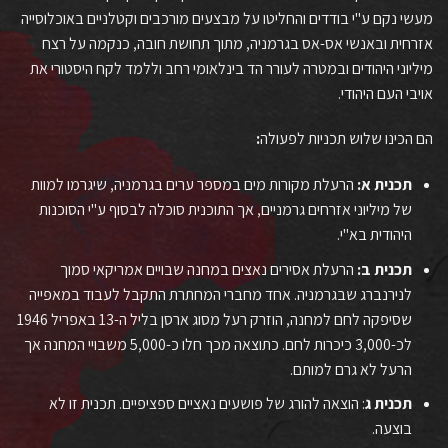
מעשי נקם ע"י בודדים והחליטו על מבצעים מורכבים וקטלניים באוכלוסייה
אזרחית ובאנשי אס-אס בגרמניה, מתוך תחושת חובה, כנקמה על רצח
מיליוני היהודים ובמטרה לעורר הד בינלאומי רחב וללמד לקח היסטורי את
אויבי העם היהודי.
הם הכינו שלוש תכניות לפעולה
:
תכנית
א
:
הרעלת מקורות
מים
במספר ערים בגרמניה, שיגרמו למוות
של מיליוני אזרחים גרמניים, אך התוכנית סוכלה לבסוף ע"י הסוכנות
היהודית בא"י.
תכנית
ב
:
הרעלת אסירים נאצים במחנה שבויים אמריקאי סמוך
לנירנברג שבגרמניה. אחד מחברי המחתרת התקבל לעבוד במאפייה
שסיפקה לחם למחנה, הוזרק רעל מסוג ארסן בליל ה-13 באפריל
1946
לכ-3,000 כיכרות לחם. כתוצאה מכך חלו כ-5,000 משבויי המחנה אך
הרעל לא גרם למותם.
תכנית
ג
: הוצאה להורג של פושעים נאציים ספציפיים. תכנית זו לא
בוצעה.