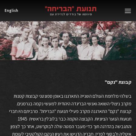
Ski
English
t
conten
קבוצת "נקם"
בשלהי מלחמת העולם השנייה התארגנו באופן ספונטני קבוצות קטנות
מקרב ניצולי השואה ואנשי הבריגדה היהודית למעשי נקמה בגרמנים.
קבוצת "נקם" התארגנה מקרב פעילי תנועת "הבריחה". מרביתם היו חברי
תנועות הנוער הציוניות. הקבוצה הוקמה כבר ב
לובלין
בראשית
1945
והתגבשה בהדרגה תוך כדי מעבר המטה שלה ל
בוקרשט
, אחר כך לצפון
איטליה ולבסוף ל
פריז
. חבריה הדגישו את רעיון הנקם הקולקטיבי לעומת