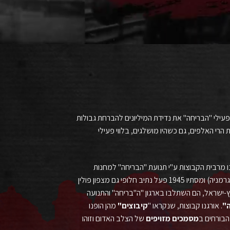
פעילי "הבריחה" את נדידת המיליונים להברחת גבולות
 הרי האלפים, גם כשהיו מושלגים, בלווי פעילי
פעילי "הבריחה" את חיילי הבריגדה היהודית שהוצבו בצפון איטליה והחל שיתוף פעולה עמהם. החל מאוגוסט 1945 והופנו מרבית הקבוצות ע"י תנועת "הבריחה" למחנות
העקורים באוסטריה ובגרמניה בהמתנה להמשך הדרך. המסלולים השונים הובילו תחילה לאזור הכיבוש האמריקאי באוסטריה ובבאווריה (גרמניה) ומסתיו 1945 פעל נתיב חלופי גם מצפון פולין
19 הגיעו לפולין שלושת השליחים הראשונים מארץ-ישראל, הם השתלבו בארגון "ה"בריחה" והתנועה
"
. אורגנו קבוצות, שנקראו "
קיבוצים
"
מהן הופנו
מסמכים
מזויפים
של הצלב האדום וזוהו