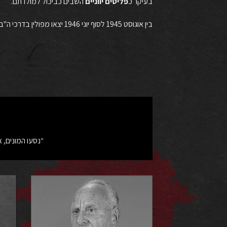
בעיקר כ
פליטים
יווניים
השבים כביכול למולדתם.
בין אוגוסט 1945 לסוף יוני 1946 יצאו מפולין בדרכי ה"בריחה" מעל 100,000 איש.
“נסעו המונים, 