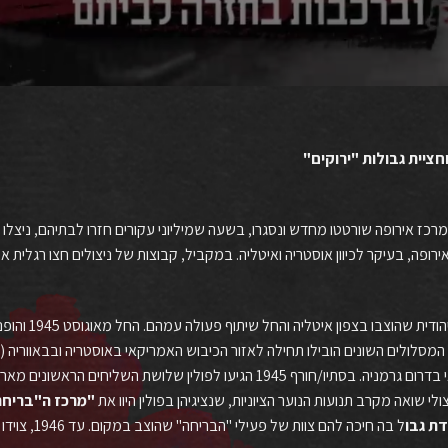
יית גבולות "ירוקים"
מרכז אירופה שורטטו מחדש ונסגרו, בשעה שמיליוני עקורים חזרו לבתיהם, ניצלו 
ופה, בעיקר לכיוון אוסטריה ואיטליה. במקביל, קבוצות של ניצולים חצו רגלית את
ביולי 1945 פגשו 
(שצ'צ'ין) לאזור הבריטי בצפון גרמניה ולאזור האמריקאי בדרום גרמניה. בסתיו/חורף 45
ולי שואה מקרב תנועות הנוער הציוניות, שנציגיהן בפולין היוו את
"
מרכז
ה
"
בריחה
דת
גבו
ל בה חיכה להם צוות של פעילי "הבריחה" שהוצב במקום. עד 1946, צוידו הבורחים ב